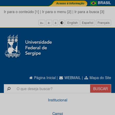
BRASIL
Ir para o conteúdo [1]
|
Ir para o menu [2]
|
Ir para a busca [3]
a+
a-
a
English
Español
Français
Página Inicial
|
WEBMAIL
|
Mapa do Site
Institucional
Campi