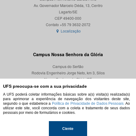
Av. Governador Marcelo Déda, 13, Centro
Lagarto/SE
CEP 49400-000
Localização
Campus Nossa Senhora da Glória
Campus do Sertão
Rodovia Engenheiro Jorge Neto, km 3, Silos
Nossa Senhora da Glória/SE
CEP 49680-000
UFS preocupa-se com a sua privacidade
A UFS poderá coletar informações básicas sobre a(s) visita(s) realizada(s)
Localização
para aprimorar a experiência de navegação dos visitantes deste site,
segundo o que estabelece a
Política de Privacidade de Dados Pessoais.
Ao
utilizar este site, você concorda com a coleta e tratamento de seus dados
pessoais por meio de formulários e cookies.
© 2026. Todos os direitos reservados.
Ciente
Universidade Federal de Sergipe.