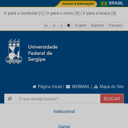
BRASIL
Ir para o conteúdo [1]
|
Ir para o menu [2]
|
Ir para a busca [3]
a+
a-
a
English
Español
Français
Página Inicial
|
WEBMAIL
|
Mapa do Site
Institucional
Campi